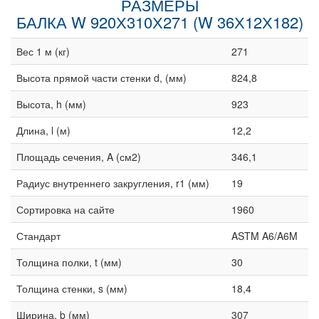
РАЗМЕРЫ
БАЛКА W 920Х310Х271 (W 36Х12Х182)
Вес 1 м (кг)
271
Высота прямой части стенки d, (мм)
824,8
Высота, h (мм)
923
Длина, l (м)
12,2
Площадь сечения, A (см2)
346,1
Радиус внутреннего закругления, r1 (мм)
19
Сортировка на сайте
1960
Стандарт
ASTM A6/A6M
Толщина полки, t (мм)
30
Толщина стенки, s (мм)
18,4
Ширина, b (мм)
307