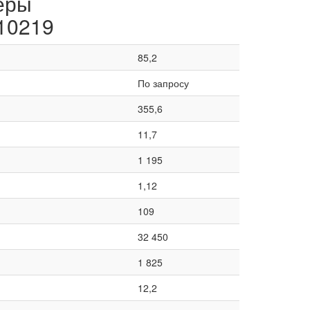
еры
 10219
85,2
По запросу
355,6
11,7
1 195
1,12
109
32 450
1 825
12,2