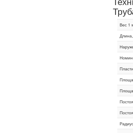
Техн
Труб
Вес 1 м
Длина, 
Наруж
Номина
Пласти
Площад
Площад
Постоя
Постоя
Радиус