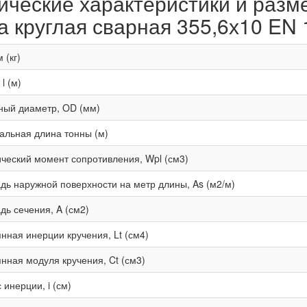
ические характеристики и разм
а круглая сварная 355,6х10 EN
 (кг)
l (м)
ный диаметр, OD (мм)
льная длина тонны (м)
ческий момент сопротивления, Wpl (см3)
ь наружной поверхности на метр длины, As (м2/м)
ь сечения, A (см2)
нная инерции кручения, Lt (см4)
нная модуля кручения, Ct (см3)
 инерции, i (см)