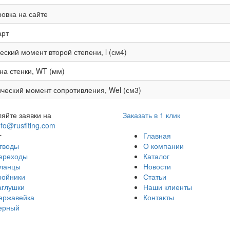
овка на сайте
арт
еский момент второй степени, l (см4)
а стенки, WT (мм)
ческий момент сопротивления, Wel (см3)
яйте заявки на
Заказать в 1 клик
nfo@rusfiting.com
г
Главная
тводы
О компании
ереходы
Каталог
ланцы
Новости
ройники
Статьи
аглушки
Наши клиенты
ержавейка
Контакты
ерный