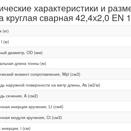
ические характеристики и разм
а круглая сварная 42,4х2,0 EN 
 (кг)
l (м)
ный диаметр, OD (мм)
льная длина тонны (м)
ческий момент сопротивления, Wpl (см3)
ь наружной поверхности на метр длины, As (м2/м)
ь сечения, A (см2)
нная инерции кручения, Lt (см4)
нная модуля кручения, Ct (см3)
 инерции, i (см)