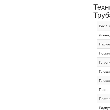
Техн
Труб
Вес 1 м
Длина, 
Наруж
Номина
Пласти
Площад
Площад
Постоя
Постоя
Радиус